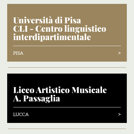
Università di Pisa
CLI - Centro linguistico
interdipartimentale
>
PISA
Liceo Artistico Musicale
A. Passaglia
>
LUCCA