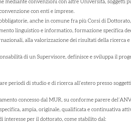
e mediante convenzioni con altre Università, soggetti pubbli
n convenzione con enti e imprese.
e obbligatorie, anche in comune fra più Corsi di Dottorat
ento linguistico e informatico, formazione specifica dedic
azionali, alla valorizzazione dei risultati della ricerca e 
nsabilità di un Supervisore, definisce e sviluppa il proge
re periodi di studio e di ricerca all’estero presso soggetti
editamento concesso dal MUR, su conforme parere del’ANV
pecifica, ampia, originale, qualificata e continuativa atti
i interesse per il dottorato, come stabilito dal: