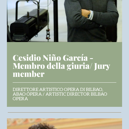
Cesidio Niño García -
Membro della giuria/ Jury
member
DIRETTORE ARTISTICO OPERA DI BILBAO,
ABAO ÓPERA / ARTISTIC DIRECTOR BILBAO
OPERA