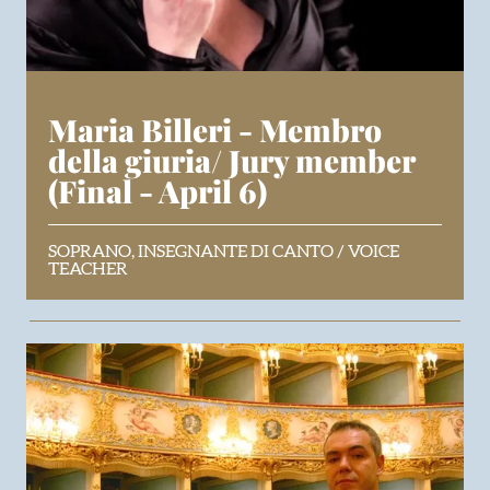
Maria Billeri - Membro
della giuria/ Jury member
(Final - April 6)
SOPRANO, INSEGNANTE DI CANTO / VOICE
TEACHER