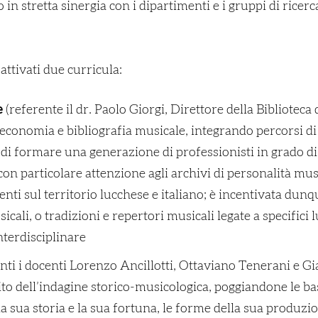
 in stretta sinergia con i dipartimenti e i gruppi di ricer
attivati due curricula:
e
(referente il dr. Paolo Giorgi, Direttore della Biblioteca
conomia e bibliografia musicale, integrando percorsi di r
 di formare una generazione di professionisti in grado di
 con particolare attenzione agli archivi di personalità mus
senti sul territorio lucchese e italiano; è incentivata dun
sicali, o tradizioni e repertori musicali legate a specific
terdisciplinare
nti i docenti Lorenzo Ancillotti, Ottaviano Tenerani e Gia
o dell’indagine storico-musicologica, poggiandone le basi
la sua storia e la sua fortuna, le forme della sua produzio