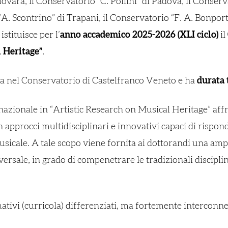
ovara, il Conservatorio “C. Pollini” di Padova, il Conserv
“A. Scontrino” di Trapani, il Conservatorio “F. A. Bonporti
stituisce per l’
anno accademico 2025-2026 (XLI ciclo)
il
l Heritage”
.
va nel Conservatorio di Castelfranco Veneto e ha
durata 
e nazionale in “Artistic Research on Musical Heritage” affr
n approcci multidisciplinari e innovativi capaci di rispond
musicale. A tale scopo viene fornita ai dottorandi una 
rasversale, in grado di compenetrare le tradizionali discip
rmativi (curricola) differenziati, ma fortemente interconne