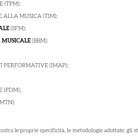
 (TPM);
 ALLA MUSICA (TIM);
ALE
(SFM);
A MUSICALE
(BBM);
I PERFORMATIVE (IMAP);
 (PDM);
MTN);
stra le proprie specificità, le metodologie adottate, gli s