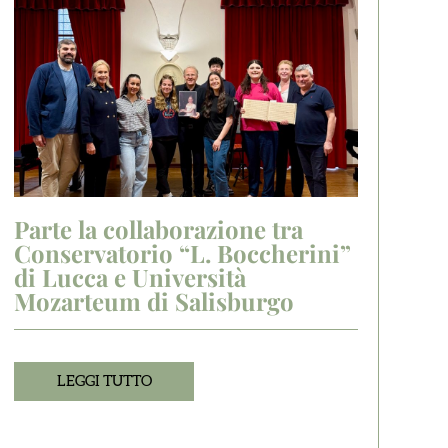
Parte la collaborazione tra
Conservatorio “L. Boccherini”
di Lucca e Università
Mozarteum di Salisburgo
LEGGI TUTTO