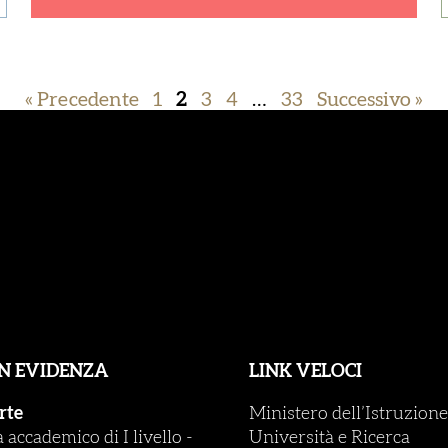
« Precedente
1
2
3
4
…
33
Successivo »
IN EVIDENZA
LINK VELOCI
rte
Ministero dell’Istruzione
accademico di I livello
-
Università e Ricerca