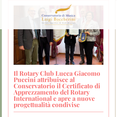
Il Rotary Club Lucca Giacomo
Puccini attribuisce al
Conservatorio il Certificato di
Apprezzamento del Rotary
International e apre a nuove
progettualità condivise