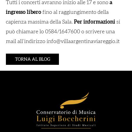
Tutti i concerti avranno inizio alle 17 e sono
a
ingresso libero
fino al raggiungimento della
capienza massima della Sala.
Per informazioni
si
può chiamare lo 0584/1647600 o scrivere una
mail all’indirizzo info@villaargentinaviareggio.it
TORNA AL BLOG