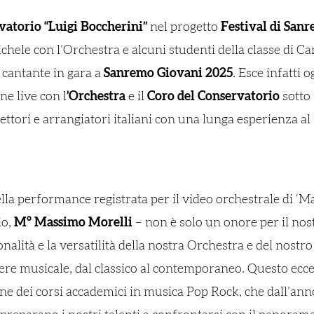
vatorio “Luigi Boccherini”
nel progetto
Festival di
Sanr
ichele con l’Orchestra e alcuni studenti della classe di Ca
, cantante in gara a
Sanremo Giovani 2025
. Esce infatti o
ne live con l
’Orchestra
e il
Coro del Conservatorio
sotto 
irettori e arrangiatori italiani con una lunga esperienza a
la performance registrata per il video orchestrale di ‘M
io,
M° Massimo Morelli
– non è solo un onore per il no
alità e la versatilità della nostra Orchestra e del nostr
ere musicale, dal classico al contemporaneo. Questo ecce
one dei corsi accademici in musica Pop Rock, che dall’an