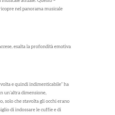
a musicale attuale. Questo –
a ricopre nel panorama musicale
accese, esalta la profondità emotiva
 volta e quindi indimenticabile” ha
 in un’altra dimensione,
o, solo che stavolta gli occhi erano
glio di indossare le cuffie e di