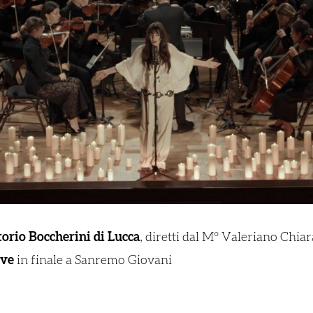
torio Boccherini di Lucca
, diretti dal M° Valeriano Chia
ove
in finale a Sanremo Giovani