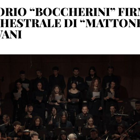
ORIO “BOCCHERINI” FIR
HESTRALE DI “MATTONE
VANI