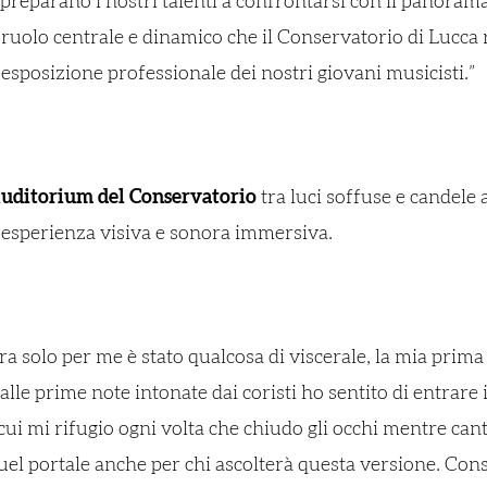
 preparano i nostri talenti a confrontarsi con il panoram
l ruolo centrale e dinamico che il Conservatorio di Lucc
l’esposizione professionale dei nostri giovani musicisti.”
uditorium del Conservatorio
tra luci soffuse e candele 
’esperienza visiva e sonora immersiva.
ra solo per me è stato qualcosa di viscerale, la mia prima
dalle prime note intonate dai coristi ho sentito di entrare
 cui mi rifugio ogni volta che chiudo gli occhi mentre cant
quel portale anche per chi ascolterà questa versione. Consi