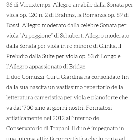
36 di Vieuxtemps,
Allegro amabile
dalla
Sonata per
viola
op. 120 n. 2 di Brahms, la
Romanza
op. 89 di
Bossi,
Allegro moderato
dalla celebre
Sonata per
viola
“Arpeggione” di Schubert,
Allegro moderato
dalla
Sonata per viola in re minore
di Glinka, il
Preludio
dalla
Suite per viola
op. 53 di Longo e
l’
Allegro appassionato
di Bridge.
Il duo Comuzzi-Curti Giardina ha consolidato fin
dalla sua nascita un vastissimo repertorio della
letteratura cameristica per viola e pianoforte che
va dal ‘700 sino ai giorni nostri. Formatosi
artisticamente nel 2012 all’interno del
Conservatorio di Trapani, il duo è impegnato in
una intensa attività concertistica che lo porta ad