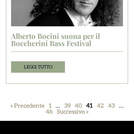
Alberto Bocini suona per il
Boccherini Bass Festival
LEGGI TUTTO
« Precedente
1
…
39
40
41
42
43
…
46
Successivo »