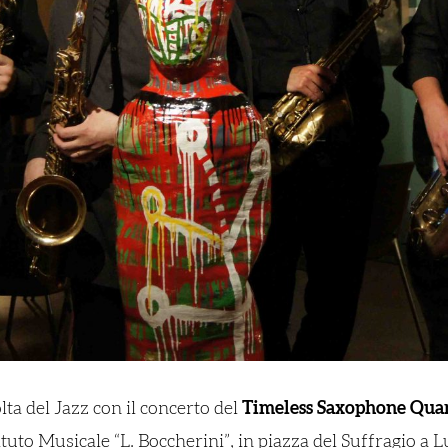
lta del Jazz con il concerto del
Timeless Saxophone Qua
ituto Musicale “L. Boccherini”, in piazza del Suffragio a L