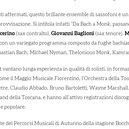
ti affermati, questo brillante ensemble di sassofoni è un
ovvisazione. Si intitola infatti “Da Bach a Monk, passan
cerino
(sax contralto),
Giovanni Baglioni
(sax tenore),
M
 con un variegato programma composto da fughe bachiane
ebastian Bach, Michael Nyman, Thelonious Monk, Kamran
t vantano lunga esperienza in qualità di solisti, in form
come il Maggio Musicale Fiorentino, l’Orchestra della Tos
etre, Claudio Abbado, Bruno Bartoletti, Wayne Marshall.
and della Toscana, e hanno all’attivo registrazioni disc
 e popolare.
rte dei
Percorsi Musicali di Autunno
della stagione Bocch