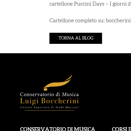
cartellone
Puccini Days – I giorni 
Cartellone completo su: boccherin
TORNA AL BLOG
CONSERVATORIO DI MUSICA
CORSI 