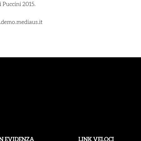
di Puccini
2015.
i.demo.mediaus.it
IN EVIDENZA
LINK VELOCI