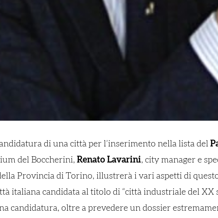
ndidatura di una città per l’inserimento nella lista del
P
orium del Boccherini,
Renato Lavarini
, city manager e spe
ella Provincia di Torino, illustrerà i vari aspetti di que
tà italiana candidata al titolo di “città industriale del XX 
na candidatura, oltre a prevedere un dossier estremamente