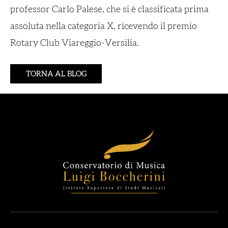
professor Carlo Palese, che si è classificata prima
assoluta nella categoria X, ricevendo il premio
Rotary Club Viareggio-Versilia.
TORNA AL BLOG