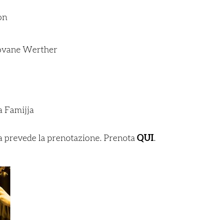
on
giovane Werther
a Famijja
ma prevede la prenotazione. Prenota
QUI
.