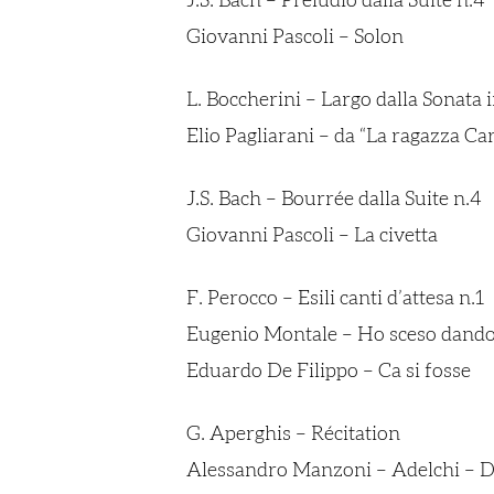
J.S. Bach – Preludio dalla
Suite n.4
Giovanni Pascoli – Solon
L. Boccherini – Largo dalla
Sonata i
Elio Pagliarani – da “La ragazza Car
J.S. Bach – Bourrée dalla
Suite n.4
Giovanni Pascoli – La civetta
F. Perocco –
Esili canti d’attesa n.1
Eugenio Montale – Ho sceso dandoti
Eduardo De Filippo – Ca si fosse
G. Aperghis –
Récitation
Alessandro Manzoni – Adelchi – 