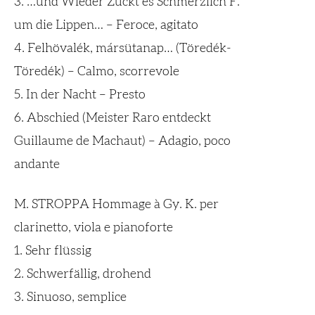
3. …und Wieder Zuckt es Schmerzlich F.
um die Lippen… – Feroce, agitato
4. Felhövalék, mársütanap… (Töredék-
Töredék) – Calmo, scorrevole
5. In der Nacht – Presto
6. Abschied (Meister Raro entdeckt
Guillaume de Machaut) – Adagio, poco
andante
M. STROPPA Hommage à Gy. K. per
clarinetto, viola e pianoforte
1. Sehr flüssig
2. Schwerfällig, drohend
3. Sinuoso, semplice