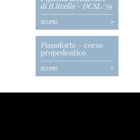
di II livello
-
DCSL/39
>
SCOPRI
Pianoforte – corso
propedeutico
>
SCOPRI