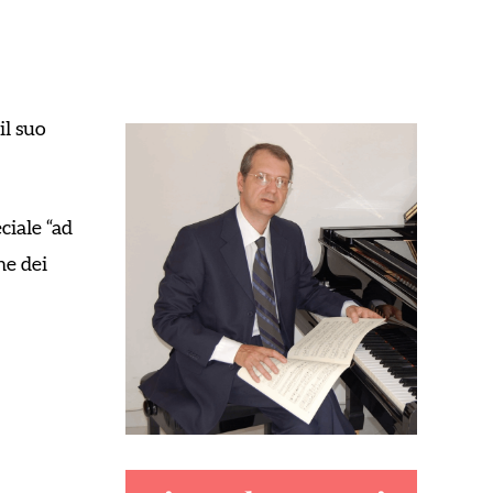
il suo
eciale
“ad
ne dei