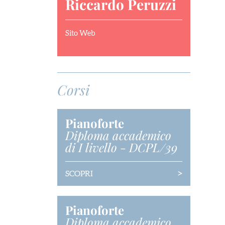
Riccardo Peruzzi
Sito Web
Corsi
Pianoforte
Diploma accademico
di I livello
-
DCPL/39
>
SCOPRI
Pianoforte
Diploma accademico