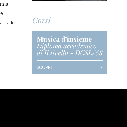
emia
te
Corsi
ti alle
Musica d’insieme
Diploma accademico
di II livello
-
DCSL/68
>
SCOPRI