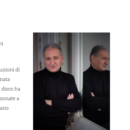
ni
uzioni di
enata
 disco ha
 sonate a
fano