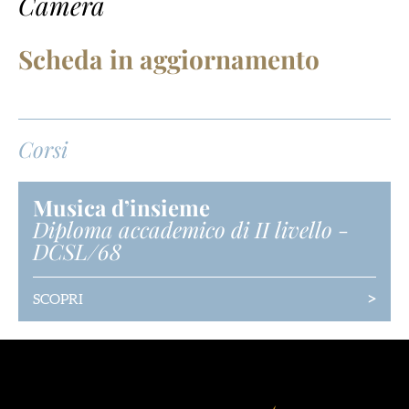
Camera
Scheda in aggiornamento
Corsi
Musica d’insieme
Diploma accademico di II livello
-
DCSL/68
>
SCOPRI