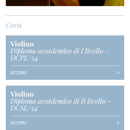
Corsi
Violino
Diploma accademico di I livello
-
DCPL/54
>
SCOPRI
Violino
Diploma accademico di II livello
-
DCSL/54
>
SCOPRI