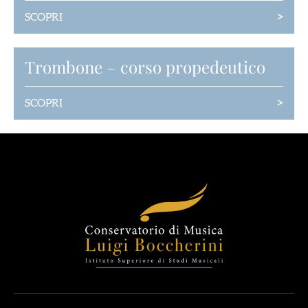
>
SCOPRI
Trombone – corso propedeutico
>
SCOPRI