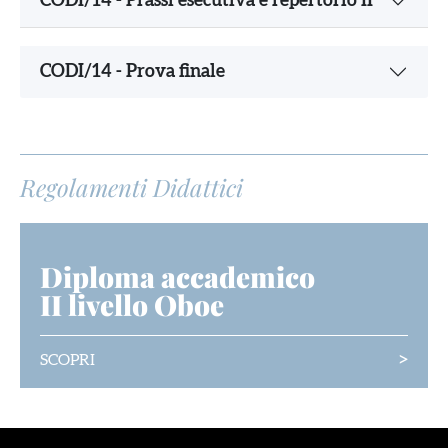
CODI/14 - Prassi esecutiva e repertorio II
CODI/14 - Prova finale
Regolamenti Didattici
Diploma accademico
II livello Oboe
>
SCOPRI