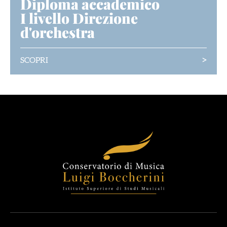
Diploma accademico
I livello Direzione
d'orchestra
>
SCOPRI