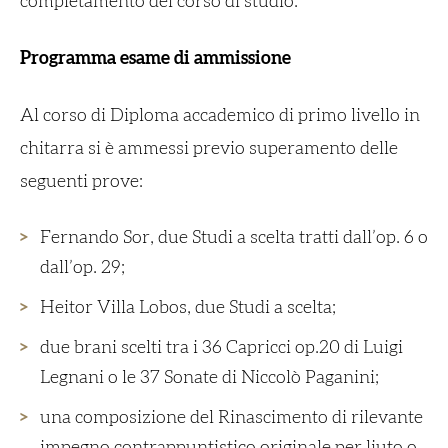
completamento del corso di studio.
Programma esame di ammissione
Al corso di Diploma accademico di primo livello in
chitarra si è ammessi previo superamento delle
seguenti prove:
Fernando Sor, due
Studi
a scelta tratti dall’
op. 6
o
dall’
op. 29
;
Heitor Villa Lobos, due
Studi
a scelta;
due brani scelti tra i
36 Capricci op.20
di Luigi
Legnani o le
37 Sonate
di Niccolò Paganini;
una composizione del Rinascimento di rilevante