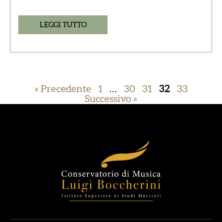
LEGGI TUTTO
« Precedente
1
…
30
31
32
33
Successivo »