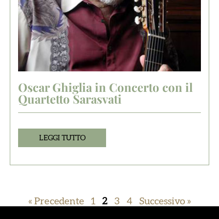
Oscar Ghiglia in Concerto con il
Quartetto Sarasvati
LEGGI TUTTO
« Precedente
1
2
3
4
Successivo »